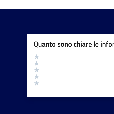
Quanto sono chiare le info
Valutazione
Valuta 5 stelle su 5
Valuta 4 stelle su 5
Valuta 3 stelle su 5
Valuta 2 stelle su 5
Valuta 1 stelle su 5