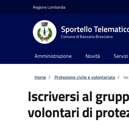
Salta al contenuto principale
Skip to footer content
Regione Lombardia
Sportello Telematic
Comune di Bassano Bresciano
Amministrazione
Novità
Servizi
Briciole di pane
Home
/
Protezione civile e volontariato
/
Is
Iscriversi al gru
volontari di prote