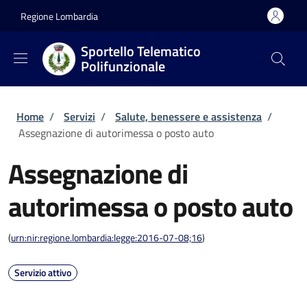
Salta al contenuto principale
Skip to footer content
Regione Lombardia
Sportello Telematico
Polifunzionale
Briciole di pane
Home
/
Servizi
/
Salute, benessere e assistenza
/
Assegnazione di autorimessa o posto auto
Assegnazione di
autorimessa o posto auto
(
urn:nir:regione.lombardia:legge:2016-07-08;16
)
Servizio attivo