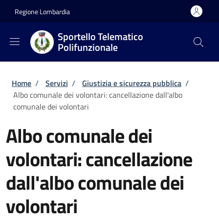
Salta al contenuto principale
Skip to footer content
Regione Lombardia
Sportello Telematico
Polifunzionale
Briciole di pane
Home
/
Servizi
/
Giustizia e sicurezza pubblica
/
Albo comunale dei volontari: cancellazione dall'albo
comunale dei volontari
Albo comunale dei
volontari: cancellazione
dall'albo comunale dei
volontari