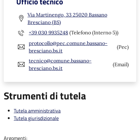
Ufficio tecnico
Via Martinengo, 33 25020 Bassano
Bresciano (BS)
+39 030 9935248
(Telefono (Interno 5))
protocollo@pec.comune.bassano-
(Pec)
bresciano.bs.it
tecnico@comune.bassano-
(Email)
bresciano.bs.it
Strumenti di tutela
Tutela amministrativa
Tutela giurisdizionale
Argomenti: