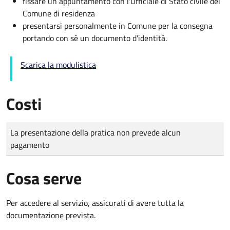
fissare un appuntamento con l'Ufficiale di Stato civile del
Comune di residenza
presentarsi personalmente in Comune per la consegna
portando con sè un documento d'identità.
Scarica la modulistica
Costi
Tipo di pagamento
Importo
La presentazione della pratica non prevede alcun
pagamento
Cosa serve
Per accedere al servizio, assicurati di avere tutta la
documentazione prevista.