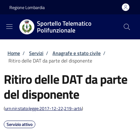
Salta al contenuto principale
Skip to footer content
Regione Lombardia
Sportello Telematico
Polifunzionale
Briciole di pane
Home
/
Servizi
/
Anagrafe e stato civile
/
Ritiro delle DAT da parte del disponente
Ritiro delle DAT da parte
del disponente
(
urn:nir:stato:legge:2017-12-22;219~art4
)
Servizio attivo