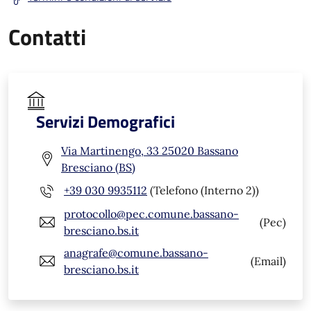
Contatti
Servizi Demografici
Via Martinengo, 33 25020 Bassano
Bresciano (BS)
+39 030 9935112
(Telefono (Interno 2))
protocollo@pec.comune.bassano-
(Pec)
bresciano.bs.it
anagrafe@comune.bassano-
(Email)
bresciano.bs.it