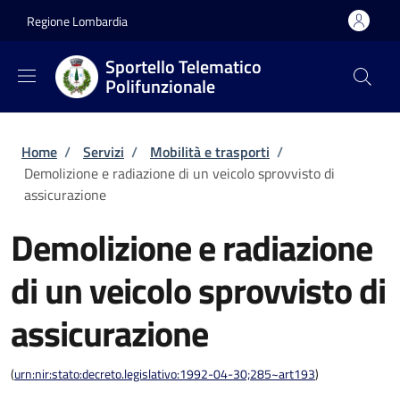
Salta al contenuto principale
Skip to footer content
Regione Lombardia
Sportello Telematico
Polifunzionale
Briciole di pane
Home
/
Servizi
/
Mobilità e trasporti
/
Demolizione e radiazione di un veicolo sprovvisto di
assicurazione
Demolizione e radiazione
di un veicolo sprovvisto di
assicurazione
(
urn:nir:stato:decreto.legislativo:1992-04-30;285~art193
)