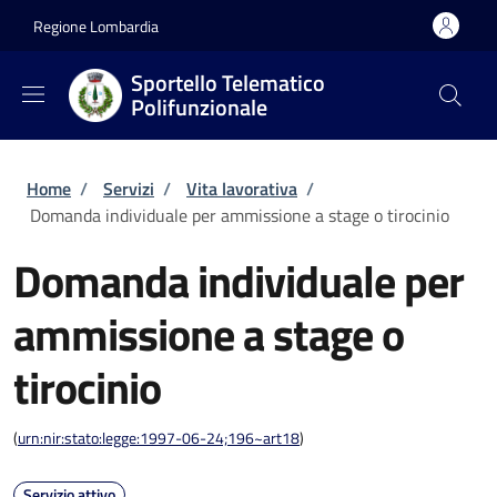
Salta al contenuto principale
Skip to footer content
Regione Lombardia
Sportello Telematico
Polifunzionale
Briciole di pane
Home
/
Servizi
/
Vita lavorativa
/
Domanda individuale per ammissione a stage o tirocinio
Domanda individuale per
ammissione a stage o
tirocinio
(
urn:nir:stato:legge:1997-06-24;196~art18
)
Servizio attivo