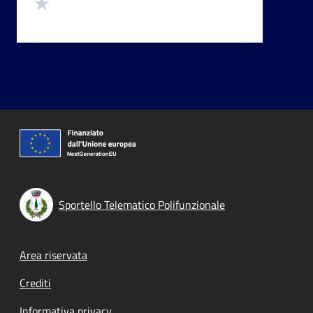
Valuta 1 stelle su 5
Sportello Telematico Polifunzionale
Footer menu
Area riservata
Crediti
Informativa privacy