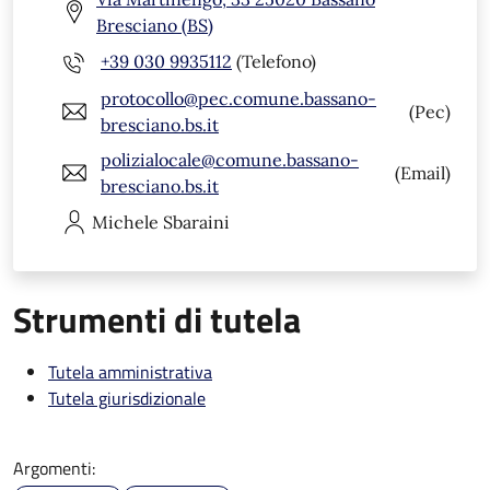
Bresciano (BS)
+39 030 9935112
(Telefono)
protocollo@pec.comune.bassano-
(Pec)
bresciano.bs.it
polizialocale@comune.bassano-
(Email)
bresciano.bs.it
Michele
Sbaraini
Strumenti di tutela
Tutela amministrativa
Tutela giurisdizionale
Argomenti: