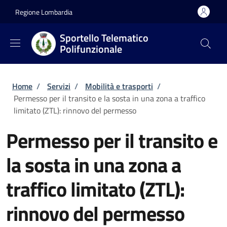
Salta al contenuto principale
Skip to footer content
Regione Lombardia
Sportello Telematico
Polifunzionale
Briciole di pane
Home
/
Servizi
/
Mobilità e trasporti
/
Permesso per il transito e la sosta in una zona a traffico
limitato (ZTL): rinnovo del permesso
Permesso per il transito e
la sosta in una zona a
traffico limitato (ZTL):
rinnovo del permesso