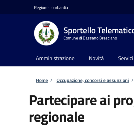
Salta al contenuto principale
Skip to footer content
Regione Lombardia
Sportello Telematic
Comune di Bassano Bresciano
Amministrazione
Novità
Servizi
Briciole di pane
Home
/
Occupazione, concorsi e assunzioni
/
Partecipare ai prog
regionale