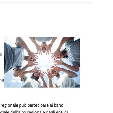
i
una
e
a regionale può partecipare ai bandi
eciale dell'albo regionale degli enti di