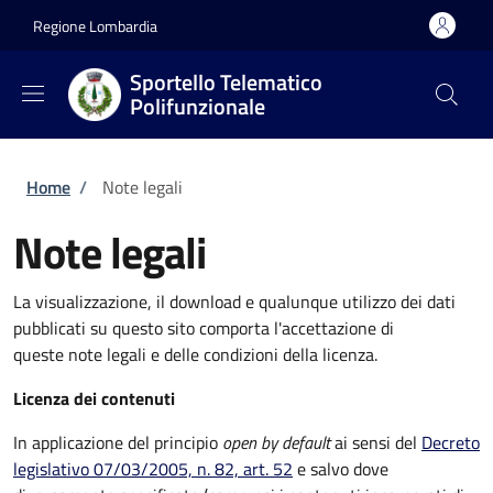
Salta al contenuto principale
Skip to footer content
Regione Lombardia
Sportello Telematico
Polifunzionale
Briciole di pane
Home
/
Note legali
Note legali
La visualizzazione, il download e qualunque utilizzo dei dati
pubblicati su questo sito comporta l'accettazione di
queste note legali e delle condizioni della licenza.
Licenza dei contenuti
In applicazione del principio
open by default
ai sensi del
Decreto
legislativo 07/03/2005, n. 82, art. 52
e salvo dove