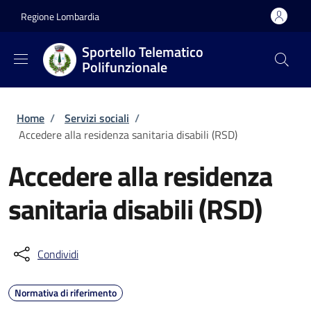
Salta al contenuto principale
Skip to footer content
Regione Lombardia
Sportello Telematico
Polifunzionale
Briciole di pane
Home
/
Servizi sociali
/
Accedere alla residenza sanitaria disabili (RSD)
Accedere alla residenza
sanitaria disabili (RSD)
Condividi
Normativa di riferimento