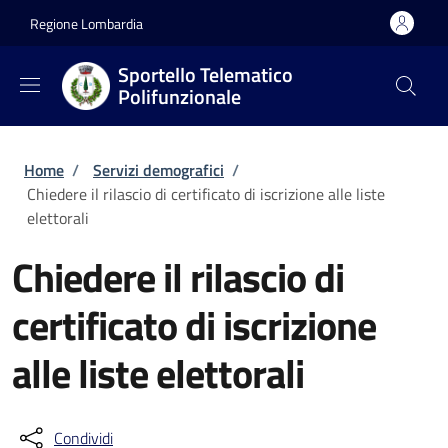
Salta al contenuto principale
Skip to footer content
Regione Lombardia
Sportello Telematico
Polifunzionale
Briciole di pane
Home
/
Servizi demografici
/
Chiedere il rilascio di certificato di iscrizione alle liste
elettorali
Chiedere il rilascio di
certificato di iscrizione
alle liste elettorali
Condividi