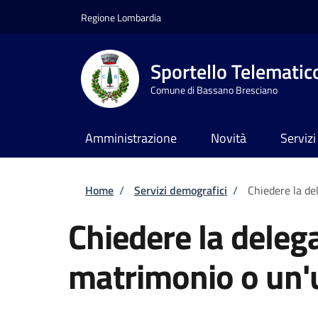
Salta al contenuto principale
Skip to footer content
Regione Lombardia
Sportello Telematic
Comune di Bassano Bresciano
Amministrazione
Novità
Servizi
Briciole di pane
Home
/
Servizi demografici
/
Chiedere la de
Chiedere la deleg
matrimonio o un'u