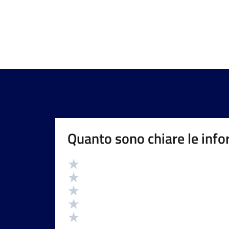
Quanto sono chiare le info
Valutazione
Valuta 5 stelle su 5
Valuta 4 stelle su 5
Valuta 3 stelle su 5
Valuta 2 stelle su 5
Valuta 1 stelle su 5