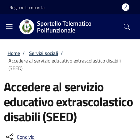
Salta al contenuto principale
Skip to footer content
Regione Lombardia
Sportello Telematico
Polifunzionale
Briciole di pane
Home
/
Servizi sociali
/
Accedere al servizio educativo extrascolastico disabili
(SEED)
Accedere al servizio
educativo extrascolastico
disabili (SEED)
Condividi