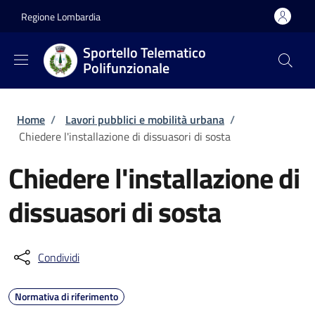
Salta al contenuto principale
Skip to footer content
Regione Lombardia
Sportello Telematico
Polifunzionale
Briciole di pane
Home
/
Lavori pubblici e mobilità urbana
/
Chiedere l'installazione di dissuasori di sosta
Chiedere l'installazione di
dissuasori di sosta
Condividi
Normativa di riferimento