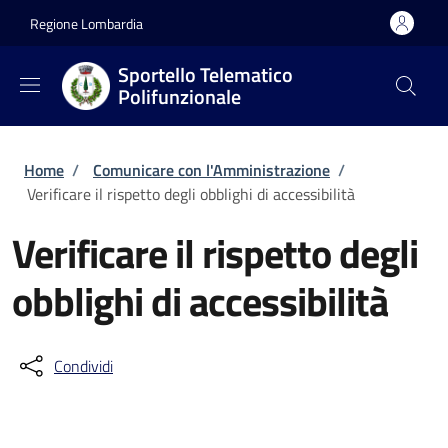
Salta al contenuto principale
Skip to footer content
Regione Lombardia
Sportello Telematico
Polifunzionale
Briciole di pane
Home
/
Comunicare con l'Amministrazione
/
Verificare il rispetto degli obblighi di accessibilità
Verificare il rispetto degli
obblighi di accessibilità
Condividi