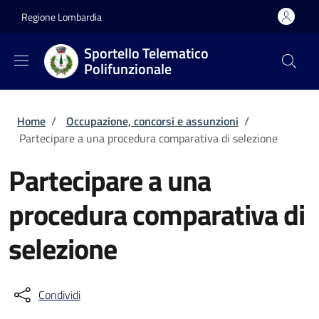
Salta al contenuto principale
Skip to footer content
Regione Lombardia
Sportello Telematico
Polifunzionale
Briciole di pane
Home
/
Occupazione, concorsi e assunzioni
/
Partecipare a una procedura comparativa di selezione
Partecipare a una
procedura comparativa di
selezione
Condividi