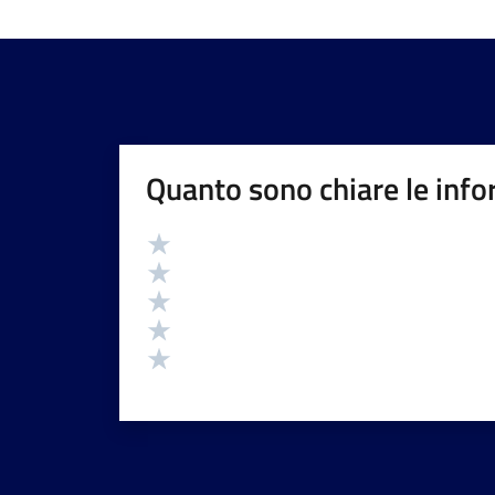
Quanto sono chiare le info
Valutazione
Valuta 5 stelle su 5
Valuta 4 stelle su 5
Valuta 3 stelle su 5
Valuta 2 stelle su 5
Valuta 1 stelle su 5