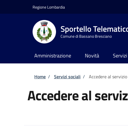
Salta al contenuto principale
Skip to footer content
Regione Lombardia
Sportello Telematic
Comune di Bassano Bresciano
Amministrazione
Novità
Servizi
Briciole di pane
Home
/
Servizi sociali
/
Accedere al servizio
Accedere al serviz