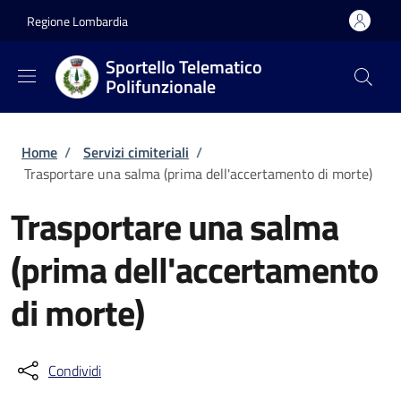
Salta al contenuto principale
Skip to footer content
Regione Lombardia
Sportello Telematico
Polifunzionale
Briciole di pane
Home
/
Servizi cimiteriali
/
Trasportare una salma (prima dell'accertamento di morte)
Trasportare una salma
(prima dell'accertamento
di morte)
Condividi