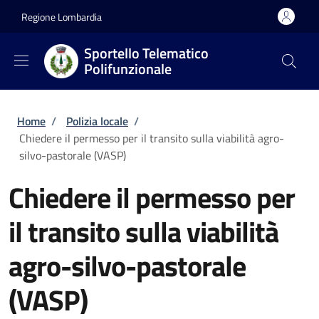
Salta al contenuto principale
Skip to footer content
Regione Lombardia
Sportello Telematico
Polifunzionale
Briciole di pane
Home
/
Polizia locale
/
Chiedere il permesso per il transito sulla viabilità agro-
silvo-pastorale (VASP)
Chiedere il permesso per
il transito sulla viabilità
agro-silvo-pastorale
(VASP)