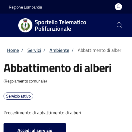
Salta al contenuto principale
Skip to footer content
Regione Lombardia
Sportello Telematico
Polifunzionale
Briciole di pane
Home
/
Servizi
/
Ambiente
/
Abbattimento di alberi
Abbattimento di alberi
(Regolamento comunale)
Servizio attivo
Procedimento di abbattimento di alberi
Accedi al servizio