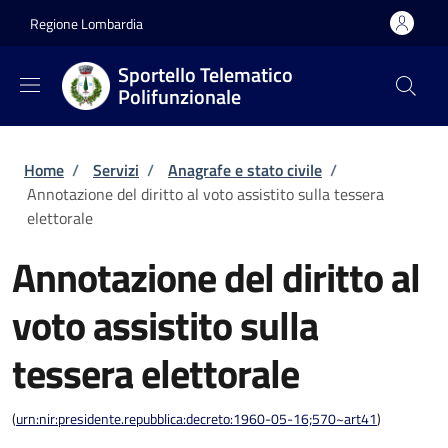
Salta al contenuto principale
Skip to footer content
Regione Lombardia
Sportello Telematico
Polifunzionale
Briciole di pane
Home
/
Servizi
/
Anagrafe e stato civile
/
Annotazione del diritto al voto assistito sulla tessera
elettorale
Annotazione del diritto al
voto assistito sulla
tessera elettorale
(
urn:nir:presidente.repubblica:decreto:1960-05-16;570~art41
)