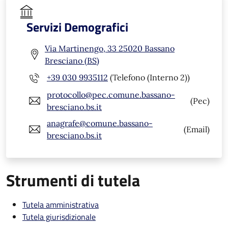
Servizi Demografici
Via Martinengo, 33 25020 Bassano
Bresciano (BS)
+39 030 9935112
(Telefono (Interno 2))
protocollo@pec.comune.bassano-
(Pec)
bresciano.bs.it
anagrafe@comune.bassano-
(Email)
bresciano.bs.it
Strumenti di tutela
Tutela amministrativa
Tutela giurisdizionale