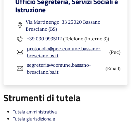
Ufficio Segreteria, Servizi Sociali e
Istruzione
Via Martinengo, 33 25020 Bassano
Bresciano (BS)
+39 030 9935112
(Telefono (Interno 3))
protocollo@pec.comune.bassano-
(Pec)
bresciano.bs.it
segreteria@comune.bassano-
(Email)
bresciano.bs.it
Strumenti di tutela
Tutela amministrativa
Tutela giurisdizionale