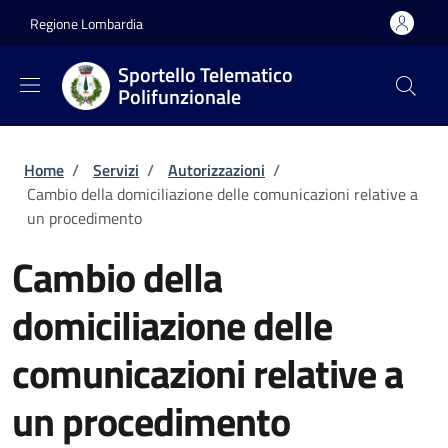
Salta al contenuto principale
Skip to footer content
Regione Lombardia
Sportello Telematico
Polifunzionale
Briciole di pane
Home
/
Servizi
/
Autorizzazioni
/
Cambio della domiciliazione delle comunicazioni relative a
un procedimento
Cambio della
domiciliazione delle
comunicazioni relative a
un procedimento