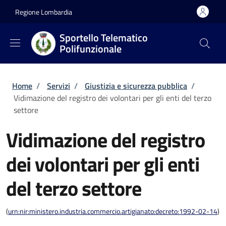
Salta al contenuto principale
Skip to footer content
Regione Lombardia
Sportello Telematico
Polifunzionale
Briciole di pane
Home
/
Servizi
/
Giustizia e sicurezza pubblica
/
Vidimazione del registro dei volontari per gli enti del terzo
settore
Vidimazione del registro
dei volontari per gli enti
del terzo settore
(
urn:nir:ministero.industria.commercio.artigianato:decreto:1992-02-14
)