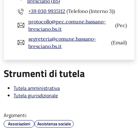
Bresciano (BS)
+39 030 9935112
(Telefono (Interno 3))
protocollo@pec.comune.bassano-
(Pec)
bresciano.bs.it
segreteria@comune.bassano-
(Email)
bresciano.bs.it
Strumenti di tutela
Tutela amministrativa
Tutela giurisdizionale
Argomenti:
Associazioni
Assistenza sociale