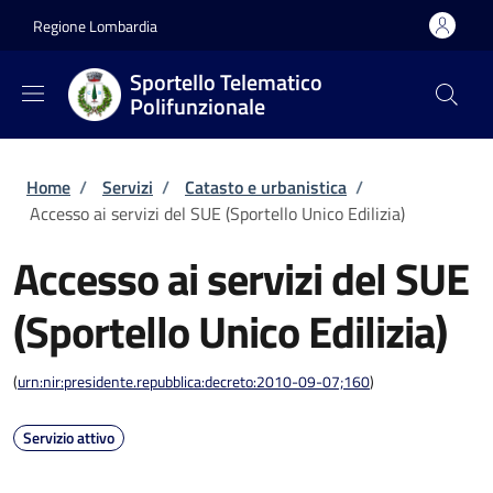
Salta al contenuto principale
Skip to footer content
Regione Lombardia
Sportello Telematico
Polifunzionale
Briciole di pane
Home
/
Servizi
/
Catasto e urbanistica
/
Accesso ai servizi del SUE (Sportello Unico Edilizia)
Accesso ai servizi del SUE
(Sportello Unico Edilizia)
(
urn:nir:presidente.repubblica:decreto:2010-09-07;160
)
Servizio attivo