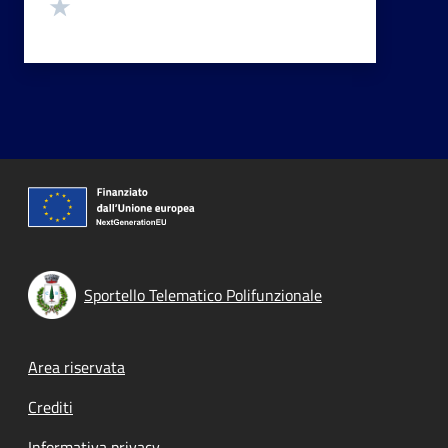
Valuta 1 stelle su 5
Sportello Telematico Polifunzionale
Footer menu
Area riservata
Crediti
Informativa privacy