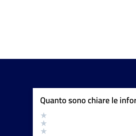
Quanto sono chiare le info
Valutazione
Valuta 5 stelle su 5
Valuta 4 stelle su 5
Valuta 3 stelle su 5