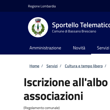
Salta al contenuto principale
Skip to footer content
Regione Lombardia
Sportello Telematic
Comune di Bassano Bresciano
Amministrazione
Novità
Servizi
Briciole di pane
Home
/
Servizi
/
Cultura e tempo libero
/
Iscrizione all'alb
associazioni
(Regolamento comunale)