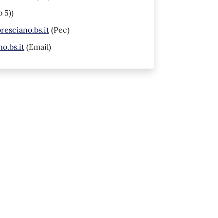
 5))
esciano.bs.it
(Pec)
o.bs.it
(Email)