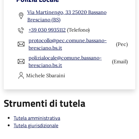
Via Martinengo, 33 25020 Bassano
Bresciano (BS)
+39 030 9935112
(Telefono)
protocollo@pec.comune.bassano-
(Pec)
bresciano.bs.it
polizialocale@comune.bassano-
(Email)
bresciano.bs.it
Michele
Sbaraini
Strumenti di tutela
Tutela amministrativa
Tutela giurisdizionale