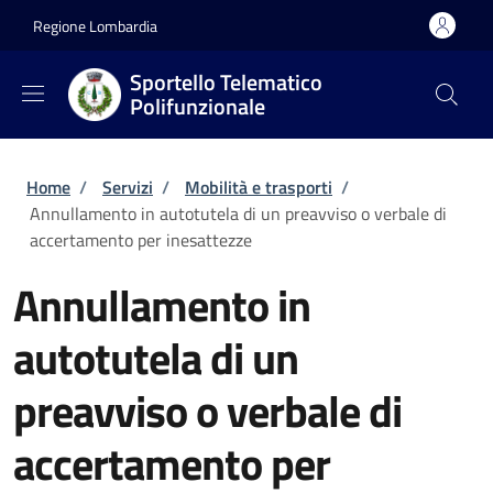
Salta al contenuto principale
Skip to footer content
Regione Lombardia
Sportello Telematico
Polifunzionale
Briciole di pane
Home
/
Servizi
/
Mobilità e trasporti
/
Annullamento in autotutela di un preavviso o verbale di
accertamento per inesattezze
Annullamento in
autotutela di un
preavviso o verbale di
accertamento per