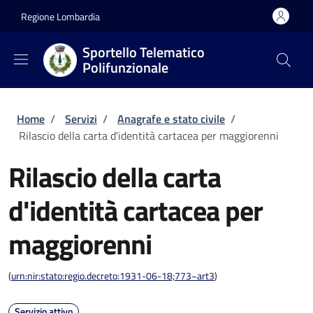
Salta al contenuto principale
Skip to footer content
Regione Lombardia
Sportello Telematico
Polifunzionale
Briciole di pane
Home
/
Servizi
/
Anagrafe e stato civile
/
Rilascio della carta d'identità cartacea per maggiorenni
Rilascio della carta
d'identità cartacea per
maggiorenni
(
urn:nir:stato:regio.decreto:1931-06-18;773~art3
)
Servizio attivo