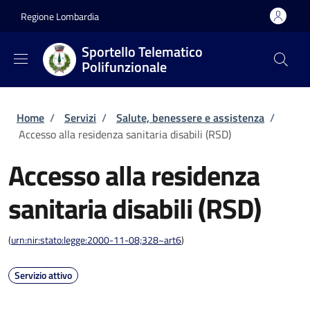
Salta al contenuto principale
Skip to footer content
Regione Lombardia
Sportello Telematico
Polifunzionale
Briciole di pane
Home
/
Servizi
/
Salute, benessere e assistenza
/
Accesso alla residenza sanitaria disabili (RSD)
Accesso alla residenza
sanitaria disabili (RSD)
(
urn:nir:stato:legge:2000-11-08;328~art6
)
Servizio attivo