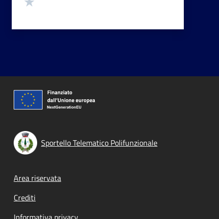
Valuta 1 stelle su 5
Sportello Telematico Polifunzionale
Footer menu
Area riservata
Crediti
Informativa privacy