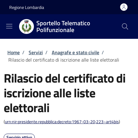
Salta al contenuto principale
Skip to footer content
Regione Lombardia
Sportello Telematico
Polifunzionale
Briciole di pane
Home
/
Servizi
/
Anagrafe e stato civile
/
Rilascio del certificato di iscrizione alle liste elettorali
Rilascio del certificato di
iscrizione alle liste
elettorali
(
urn:nir:presidente.repubblica:decreto:1967-03-20;223~art4bis
)
Servizio attivo