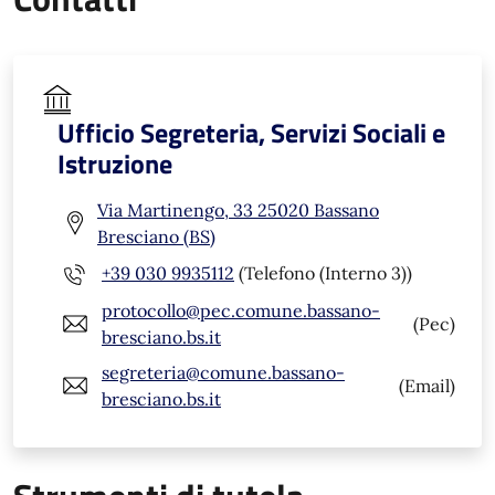
Ufficio Segreteria, Servizi Sociali e
Istruzione
Via Martinengo, 33 25020 Bassano
Bresciano (BS)
+39 030 9935112
(Telefono (Interno 3))
protocollo@pec.comune.bassano-
(Pec)
bresciano.bs.it
segreteria@comune.bassano-
(Email)
bresciano.bs.it