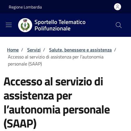
Salta al contenuto principale
Skip to footer content
Regione Lombardia
Sportello Telematico
Polifunzionale
Briciole di pane
Home
/
Servizi
/
Salute, benessere e assistenza
/
Accesso al servizio di assistenza per l’autonomia
personale (SAAP)
Accesso al servizio di
assistenza per
l’autonomia personale
(SAAP)