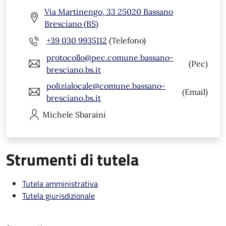
Via Martinengo, 33 25020 Bassano
Bresciano (BS)
+39 030 9935112
(Telefono)
protocollo@pec.comune.bassano-
(Pec)
bresciano.bs.it
polizialocale@comune.bassano-
(Email)
bresciano.bs.it
Michele
Sbaraini
Strumenti di tutela
Tutela amministrativa
Tutela giurisdizionale