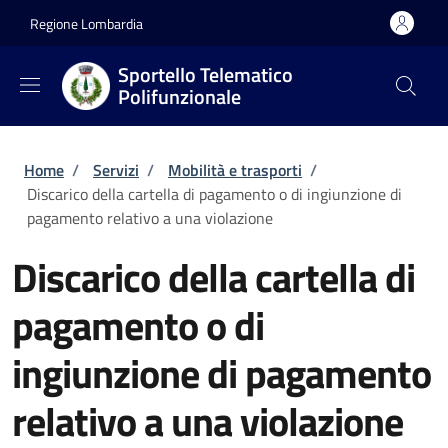
Salta al contenuto principale
Skip to footer content
Regione Lombardia
Sportello Telematico
Polifunzionale
Briciole di pane
Home
/
Servizi
/
Mobilità e trasporti
/
Discarico della cartella di pagamento o di ingiunzione di
pagamento relativo a una violazione
Discarico della cartella di
pagamento o di
ingiunzione di pagamento
relativo a una violazione