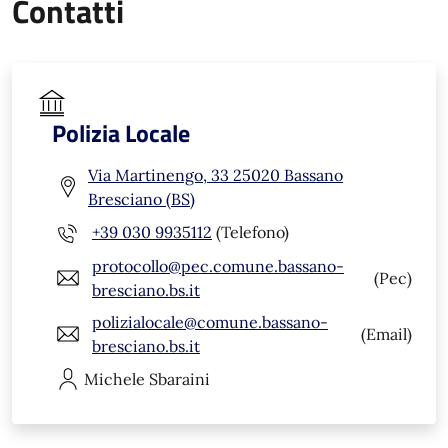
Contatti
Polizia Locale
Via Martinengo, 33 25020 Bassano
Bresciano (BS)
+39 030 9935112
(Telefono)
protocollo@pec.comune.bassano-
(Pec)
bresciano.bs.it
polizialocale@comune.bassano-
(Email)
bresciano.bs.it
Michele
Sbaraini