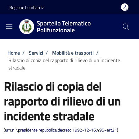
Salta al contenuto principale
Skip to footer content
Regione Lombardia
Sportello Telematico
Polifunzionale
Briciole di pane
Home
/
Servizi
/
Mobilità e trasporti
/
Rilascio di copia del rapporto di rilievo di un incidente
stradale
Rilascio di copia del
rapporto di rilievo di un
incidente stradale
(
urn:nir:presidente.repubblica:decreto:1992-12-16;495~art21
)