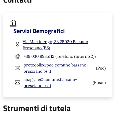
Servizi Demografici
Via Martinengo, 33 25020 Bassano
Bresciano (BS)
+39 030 9935112
(Telefono (Interno 2))
protocollo@pec.comune.bassano-
(Pec)
bresciano.bs.it
anagrafe@comune.bassano-
(Email)
bresciano.bs.it
Strumenti di tutela