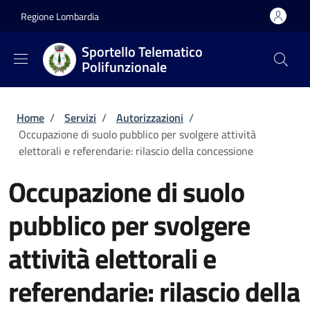
Salta al contenuto principale
Skip to footer content
Regione Lombardia
Sportello Telematico
Polifunzionale
Briciole di pane
Home
/
Servizi
/
Autorizzazioni
/
Occupazione di suolo pubblico per svolgere attività
elettorali e referendarie: rilascio della concessione
Occupazione di suolo
pubblico per svolgere
attività elettorali e
referendarie: rilascio della