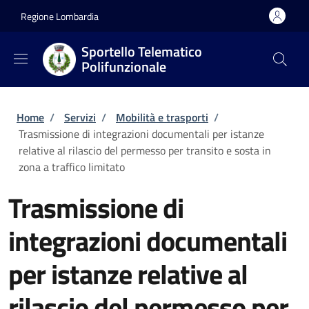
Salta al contenuto principale
Skip to footer content
Regione Lombardia
Sportello Telematico
Polifunzionale
Briciole di pane
Home
/
Servizi
/
Mobilità e trasporti
/
Trasmissione di integrazioni documentali per istanze
relative al rilascio del permesso per transito e sosta in
zona a traffico limitato
Trasmissione di
integrazioni documentali
per istanze relative al
rilascio del permesso per