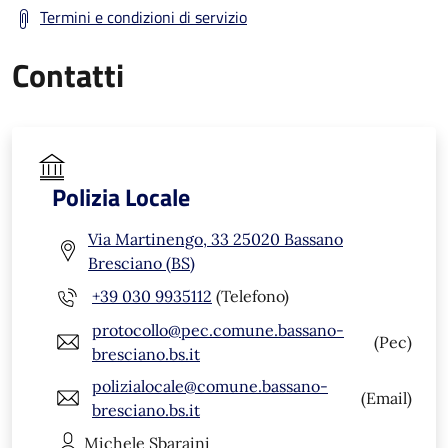
Termini e condizioni di servizio
Contatti
Polizia Locale
Via Martinengo, 33 25020 Bassano
Bresciano (BS)
+39 030 9935112
(Telefono)
protocollo@pec.comune.bassano-
(Pec)
bresciano.bs.it
polizialocale@comune.bassano-
(Email)
bresciano.bs.it
Michele
Sbaraini