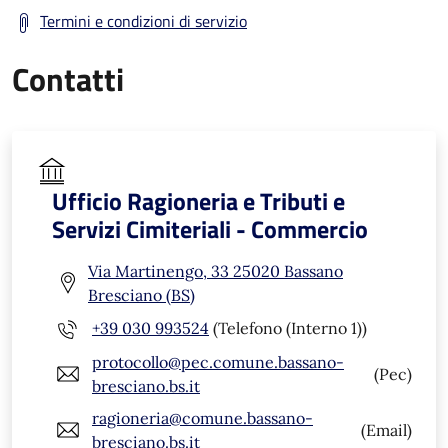
Termini e condizioni di servizio
Contatti
Ufficio Ragioneria e Tributi e
Servizi Cimiteriali - Commercio
Via Martinengo, 33 25020 Bassano
Bresciano (BS)
+39 030 993524
(Telefono (Interno 1))
protocollo@pec.comune.bassano-
(Pec)
bresciano.bs.it
ragioneria@comune.bassano-
(Email)
bresciano.bs.it