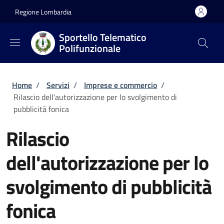
Salta al contenuto principale
Skip to footer content
Regione Lombardia
Sportello Telematico
Polifunzionale
Briciole di pane
Home
/
Servizi
/
Imprese e commercio
/
Rilascio dell'autorizzazione per lo svolgimento di
pubblicità fonica
Rilascio
dell'autorizzazione per lo
svolgimento di pubblicità
fonica