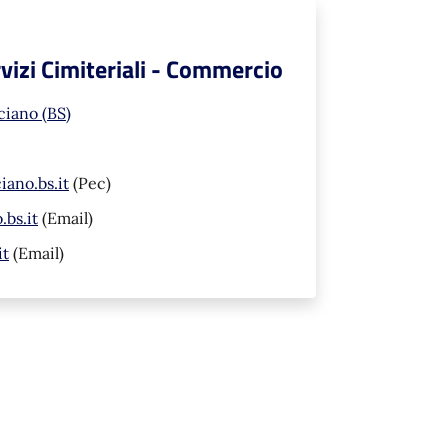
rvizi Cimiteriali - Commercio
ciano (BS)
ano.bs.it
(Pec)
bs.it
(Email)
it
(Email)