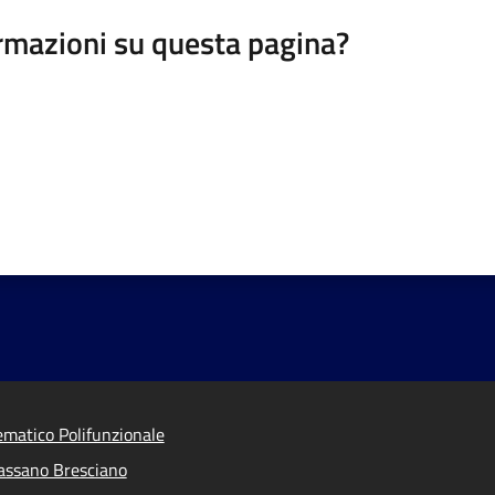
rmazioni su questa pagina?
ematico Polifunzionale
assano Bresciano