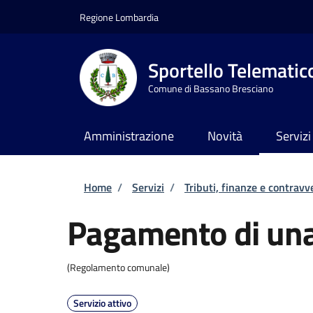
Salta al contenuto principale
Skip to footer content
Regione Lombardia
Sportello Telematic
Comune di Bassano Bresciano
Amministrazione
Novità
Servizi
Briciole di pane
Home
/
Servizi
/
Tributi, finanze e contravv
Pagamento di una
(Regolamento comunale)
Servizio attivo