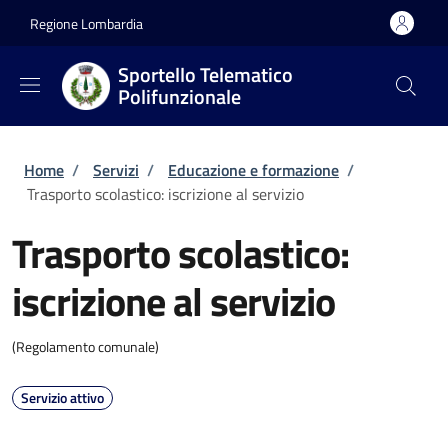
Salta al contenuto principale
Skip to footer content
Regione Lombardia
Sportello Telematico
Polifunzionale
Briciole di pane
Home
/
Servizi
/
Educazione e formazione
/
Trasporto scolastico: iscrizione al servizio
Trasporto scolastico:
iscrizione al servizio
(Regolamento comunale)
Servizio attivo