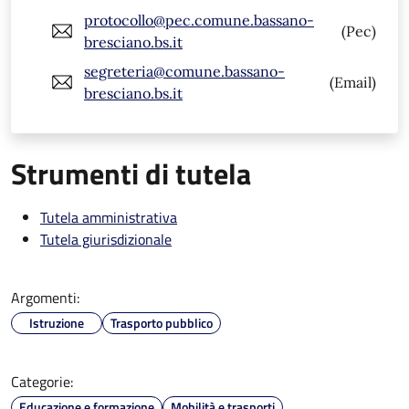
protocollo@pec.comune.bassano-
(Pec)
bresciano.bs.it
segreteria@comune.bassano-
(Email)
bresciano.bs.it
Strumenti di tutela
Tutela amministrativa
Tutela giurisdizionale
Argomenti:
Istruzione
Trasporto pubblico
Categorie:
Educazione e formazione
Mobilità e trasporti