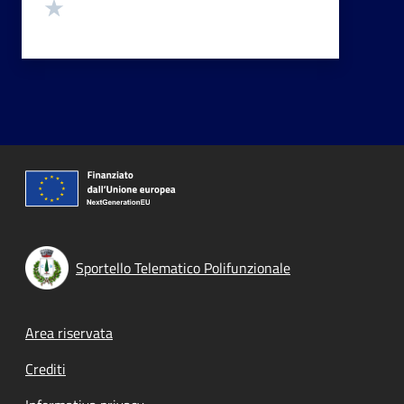
Valuta 1 stelle su 5
Sportello Telematico Polifunzionale
Footer menu
Area riservata
Crediti