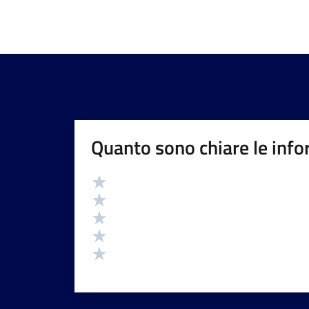
Quanto sono chiare le info
Valutazione
Valuta 5 stelle su 5
Valuta 4 stelle su 5
Valuta 3 stelle su 5
Valuta 2 stelle su 5
Valuta 1 stelle su 5