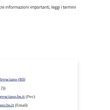
tre informazioni importanti, leggi i termini
Bresciano (BS)
 2))
esciano.bs.it
(Pec)
no.bs.it
(Email)