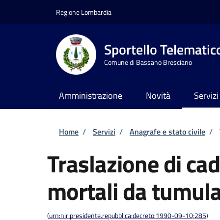
Salta al contenuto principale
Skip to footer content
Regione Lombardia
Sportello Telematic
Comune di Bassano Bresciano
Amministrazione
Novità
Servizi
Briciole di pane
Home
/
Servizi
/
Anagrafe e stato civile
/
Traslazione di cad
mortali da tumula
(
urn:nir:presidente.repubblica:decreto:1990-09-10;285
)