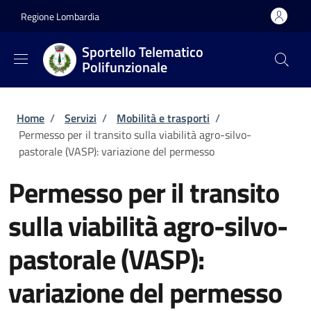
Salta al contenuto principale
Skip to footer content
Regione Lombardia
Sportello Telematico
Polifunzionale
Briciole di pane
Home
/
Servizi
/
Mobilità e trasporti
/
Permesso per il transito sulla viabilità agro-silvo-
pastorale (VASP): variazione del permesso
Permesso per il transito
sulla viabilità agro-silvo-
pastorale (VASP):
variazione del permesso