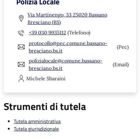
Polizia Locale
Via Martinengo, 33 25020 Bassano
Bresciano (BS)
+39 030 9935112
(Telefono)
protocollo@pec.comune.bassano-
(Pec)
bresciano.bs.it
polizialocale@comune.bassano-
(Email)
bresciano.bs.it
Michele
Sbaraini
Strumenti di tutela
Tutela amministrativa
Tutela giurisdizionale