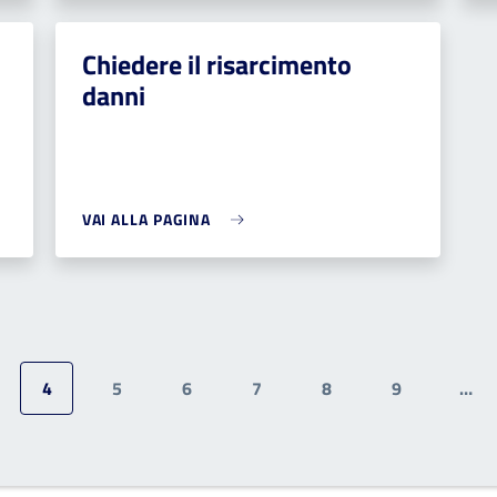
Chiedere il risarcimento
danni
VAI ALLA PAGINA
4
5
6
7
8
9
…
gina
Pagina attuale
Pagina
Pagina
Pagina
Pagina
Pagina