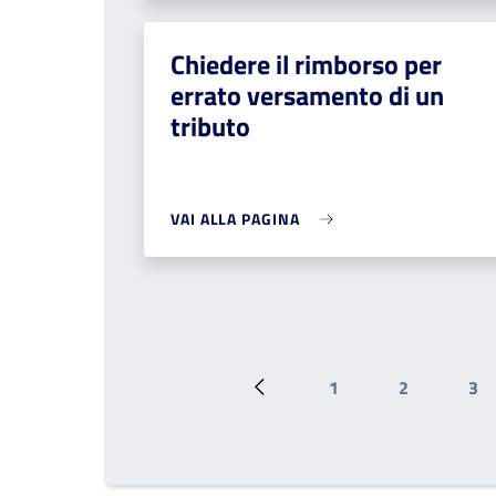
Chiedere il rimborso per
errato versamento di un
tributo
VAI ALLA PAGINA
1
2
3
Pagina precedente
Pagina
Pagina
Pa